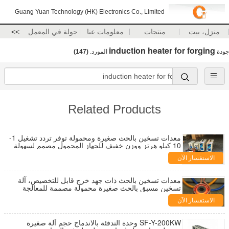
Guang Yuan Technology (HK) Electronics Co., Limited
منزل، بيت
منتجات
معلومات عنا
جولة في المعمل
>>
induction heater for forging
جودة
المورد.
(147)
Related Products
معدات تسخين بالحث صغيرة ومحمولة توفر تردد تشغيل 1-
10 كيلو هرتز ووزن خفيف للجهاز المحمول مصمم لسهولة
النقل
الاستفسار الآن
معدات تسخين بالحث ذات جهد خرج قابل للتخصيص، آلة
تسخين مسبق بالحث صغيرة محمولة مصممة للمعالجة
الحرارية
الاستفسار الآن
SF-Y-200KW وحدة التدفئة بالاندماج حجم آلة صغيرة