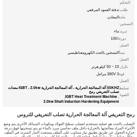
التحكم:
طلب:
تدفئة العمود المرفقي
مادة
المعادن
التسخين:
تبريد:
ماء
دورة
100٪
العمل:
مبدأ
التسخين بالحث الكهرومغناطيسي
العمل:
تكرار:
10 ~ 50 كيلو هرتز
قوة
380V 3 مراحل
العمل:
50KHZ آلة المعالجة الحرارية ، آلة المعالجة الحرارية IGBT ، 2.0kw معدات
تسليط
تصلب التعريفي رمح
الضوء:
IGBT Heat Treatment Machine
,
,
2.0kw Shaft Induction Hardening Equipment
رمح التعريفي آلة المعالجة الحرارية تصلب التعريفي للتروس
التصلب بالحث هو عملية تستخدم لتصلب سطح الفولاذ ومكونات السبائك الأخرى.يتم وضع
الأجزاء المراد معالجتها بالحرارة داخل ملف نحاسي مبرد بالماء ثم يتم تسخينها فوق درجة
حرارة التحول عن طريق تطبيق تيار متناوب على الملف.يستحث التيار المتردد في الملف
مجالًا مغناطيسيًا متناوبًا داخل قطعة العمل ، والذي إذا كان مصنوعًا من الفولاذ ، يتسبب