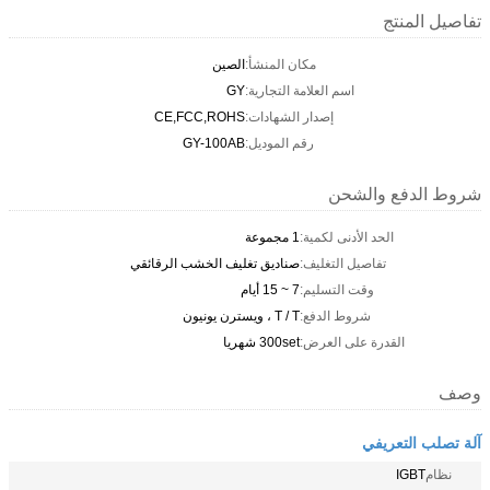
تفاصيل المنتج
مكان المنشأ:
الصين
اسم العلامة التجارية:
GY
إصدار الشهادات:
CE,FCC,ROHS
رقم الموديل:
GY-100AB
شروط الدفع والشحن
الحد الأدنى لكمية:
1 مجموعة
تفاصيل التغليف:
صناديق تغليف الخشب الرقائقي
وقت التسليم:
7 ~ 15 أيام
شروط الدفع:
T / T ، ويسترن يونيون
القدرة على العرض:
300set شهريا
وصف
آلة تصلب التعريفي
نظام
IGBT