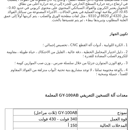
في ارتفاع درجة حرارة السطح الخارجي للجزء إلى درجة حرارة أعلى من نطاق
التحويل.يعتبر الكربون والفولاذ السبائكي المحتوي على محتوى كربوني في حدود 0.40 -
0.45٪ أكثر ملاءمة لهذه العملية.في بعض الحالات ، الأجزاء المصنوعة من سبائك الفولاذ
مثل 4320 أو 8620 أو 9310 ، مثل لفات مطحنة الورق والصلب ، يتم كربنها أولاً إلى عمق
العلبة المطلوب وتبريدها ببطء ، ثم يتم تقسيةها بالحث.
تكوين الجهاز
1 ، الكرة اللولبية ، أدوات آلة القطع CNC ، تخصيص إجمالي ؛
2 ، دليل اختيار المحامل الخطية ، دقة عالية ، القليل من الاحتكاك ، حياة طويلة ، مقاومة
للكروم الصلب المضادة للقدرة ؛
3 ، رفع الوزن المتوازن جزئيًا من خلال سلسلة ضرس ، وزن صب الموازين كومة ؛
4 ، بالوعة مختومة تمامًا ، لا توجد مشاريع بنية تحتية ؛أبواب منزلقة من الفولاذ المقاوم
للصدأ ، جميلة وسخية ؛
معدات آلة التسخين التعريفي GY-100AB المعلمة
نموذج
GY-100AB (ثلاث مراحل)
قوة العمل
340 فولت - 430 فولت
المدخلات الحالية
150 أ