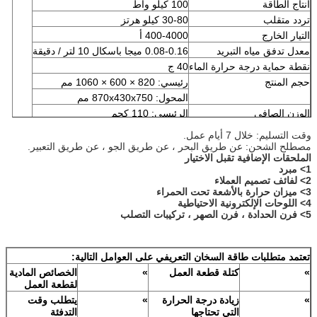
انتاج الطاقة
100 كيلو واط
تردد متقلب
30-80 كيلو هرتز
التيار الخارج
400-4000 أ
معدل تدفق مياه التبريد
0.08-0.16 ميجا باسكال 10 لتر / دقيقة
نقطة حماية درجة حرارة الماء
40 ج
حجم المنتج
رئيسي: 820 × 600 × 1060 مم
المحول: 870x430x750 مم
الوزن الصافي
الرئيسي: 110 كجم
المحول: 79.5 كجم
وقت التسليم: خلال 7 أيام عمل.
مصطلح الشحن: عن طريق البحر ، عن طريق الجو ، عن طريق التعبير.
الملحقات الإضافية تقبل الاختيار
1> مبرد
2> لفائف تصميم العملاء
3> ميزان حرارة بالأشعة تحت الحمراء
4> اللوحات الإلكترونية الاحتياطية
5> فرن الحدادة ، فرن الصهر ، تركيبات التصلب
تعتمد متطلبات طاقة السخان التعريفي على العوامل التالية
:
»
كتلة قطعة العمل
»
الخصائص المادية
لقطعة العمل
»
زيادة درجة الحرارة
»
يتطلب وقت
التي تحتاجها
التدفئة