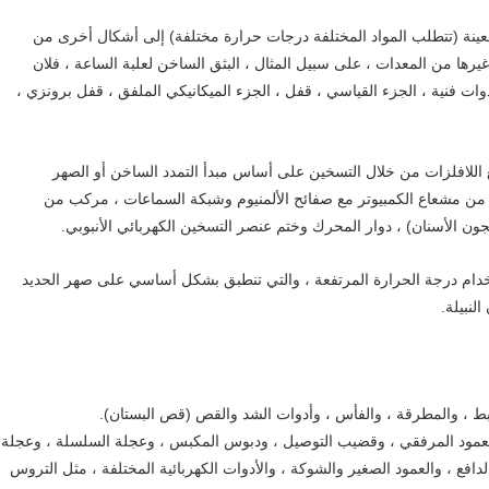
ينة (تتطلب المواد المختلفة درجات حرارة مختلفة) إلى أشكال أخرى من
رها من المعدات ، على سبيل المثال ، البثق الساخن لعلبة الساعة ، فلان
وات فنية ، الجزء القياسي ، قفل ، الجزء الميكانيكي الملفق ، قفل برونزي ،
اللافلزات من خلال التسخين على أساس مبدأ التمدد الساخن أو الصهر
من مشعاع الكمبيوتر مع صفائح الألمنيوم وشبكة السماعات ، مركب من
جون الأسنان) ، دوار المحرك وختم عنصر التسخين الكهربائي الأنبوبي.
دام درجة الحرارة المرتفعة ، والتي تنطبق بشكل أساسي على صهر الحديد
لنبيلة.
لربط ، والمطرقة ، والفأس ، وأدوات الشد والقص (قص البستان).
ل العمود المرفقي ، وقضيب التوصيل ، ودبوس المكبس ، وعجلة السلسلة ، وعجلة
دافع ، والعمود الصغير والشوكة ، والأدوات الكهربائية المختلفة ، مثل التروس