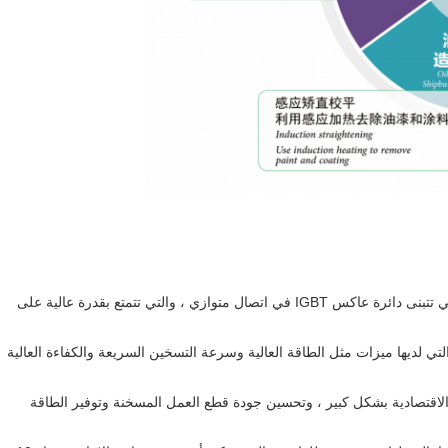
1. معدات تسخين الحث بالتردد المتوسط ​​100KW للتليين والتي تتبنى دائرة عاكس IGBT في اتصال متوازي ، والتي تتمتع بقدرة عالية على
لتي لديها ميزات مثل الطاقة العالية وسرعة التسخين السريعة والكفاءة العالية
ئد الاقتصادية بشكل كبير ، وتحسين جودة قطع العمل المسخنة وتوفير الطاقة