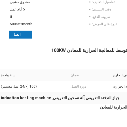
تفاصيل التغليف:
صندوق خشبي
وقت التسليم:
5 أيام عمل
شروط الدفع:
tt
القدرة على العرض:
500Set/month
اتصل
في الخارج
ضمان:
سنة واحدة
 الحرارية
دورة العمل:
100٪ (24/7 عمل مستمر)
جهاز التدفئة التعريفي,آلة تسخين التعريفي
induction heating machine
,