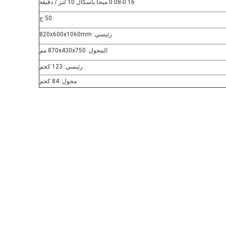
0.08-0.16 ميجا باسكال 10 لتر / دقيقة
50 ج
رئيسي: 820x600x1060mm
المحول: 870x430x750 مم
رئيسي: 123 كجم
محول: 84 كجم