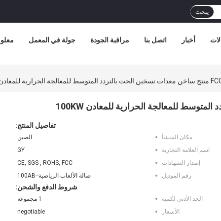
يبحث
لات
أخبار
اتصل بنا
مراقبة الجودة
جولة في المعمل
معلوم
​​للمعالجة الحرارية للمعادن 100KW
تفاصيل المنتج:
مكان المنشأ:
الصين
اسم العلامة التجارية:
GY
إصدار الشهادات:
CE, SGS , ROHS, FCC
رقم الموديل:
صالة الألعاب الرياضية--100AB
شروط الدفع والشحن:
الحد الأدنى لكمية:
1 مجموعة
الأسعار:
negotiable