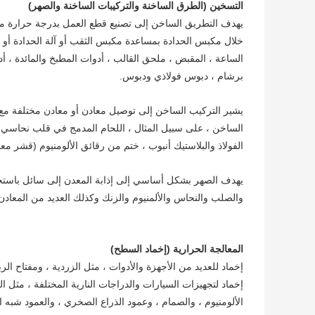
التسخين (الطرق الساخنة والتركيبات الساخنة والصهر)
يهدف التطريق الساخن إلى تصنيع قطع العمل بدرجة حرارة مع
خلال مكبس الحدادة بمساعدة مكبس الثقب أو آلة الحدادة أو غي
الساعة ، المقبض ، ملحق القالب ، أدوات المطبخ والمائدة ، أد
برشام ، دبوس فولاذي ودبوس.
يشير التركيب الساخن إلى توصيل معادن أو معادن مختلفة مع 
الساخن ، على سبيل المثال ، اللحام المدمج في قلب نحاسي 
الفولاذ والبلاستيك أنبوب ، ختم من رقائق الألومنيوم (قشر مع
يهدف الصهر بشكل أساسي إلى إذابة المعدن إلى سائل باستخ
والصلب والنحاس والألمنيوم والزنك وكذلك العديد من المعادن ا
المعالجة الحرارية (إخماد السطح)
إخماد للعديد من الأجهزة والأدوات ، مثل الزردية ، ومفتاح ا
إخماد لتجهيزات السيارات والدراجات النارية المختلفة ، مث
الألومنيوم ، والصمام ، وعمود الذراع الصخري ، والعمود شبه ال