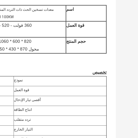
اسم
100KW للتليين
قوة العمل
360 فولت - 520 فولت
حجم المنتج
820 * 600 * 1060 ملم
محول 870 * 430 * 750 مم
تخصيص
نموذج
قوة العمل
أقصى تيار الإدخال
انتاج الطاقة
تردد متقلب
التيار الخارج