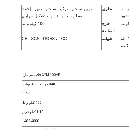
تطبيق
تزوير ساخن ، تركيب ساخن ، صهر ، إخماد
السطح ، لحام ، تلدين ، تشكيل حراري
خارج
100 كيلو واط
السلطة
شهادة
CE ، SGS ، ROHS ، FCC
GYM-100AB (ثلاث مراحل)
340 فولت - 430 فولت
150 أ
100 كيلو واط
1-10 كيلو هرتز
400-4000 أ