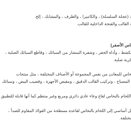
اد (عجلة السلسلة) ، والكاميرا ، والظرف ، والمشابك ، إلخ.
لقالب والفتحة الداخلية للقالب.
حاس الأصفر)
لكشط ، وأداة الحفر ، وشفرة المنشار من السبائك ، وقاطع السبائك الصلبة ،
زية صلبة.
والنحاس للمعادن من نفس المجموعة أو الأصناف المختلفة ، مثل منتجات
لمصباح ، وتركيب القالب الدقيق ، ومقبض الأجهزة ، وقضيب البيض ، وسبائك
حام بالنحاس لقاع وعاء عادي دائري ومربع وغير منتظم.كما أنها قابلة للتطبيق
ل أساسي إلى اللحام بالنحاس لقاعدة مسطحة من الفولاذ المقاوم للصدأ ،
ختلفة.