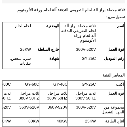
ثلاثة محطة براز آلة لحام التعريفي التدفئة آلة لحام ورقة الألومنيوم
تفصيل سريع:
اسم
ثلاثة محطة براز آلة
الوضعية
لحام لحام
لحام التعريفي التدفئة
آلة لحام ورقة
الألومنيوم
قوة العمل
360V-520V
خارج السلطة
25KW
رقم الموديل
GY-25C
شهادة
سي، سغس،
بنفايات
المعايير الفنية
اكتب
GY-25C
GY-40C
GY-60C
Y-80C
قوة العمل
ثلاث مراحل
ثلاث مراحل
ثلاث مراحل
ثلاث م
 50HZ
380V 50HZ
380V 50HZ
380V 50HZ
مجموعة من
360V-520V
360V-520V
360V-520V
-520V
الجهد التشغيل
انتاج الطاقة
25KW
40KW
60KW
80KW