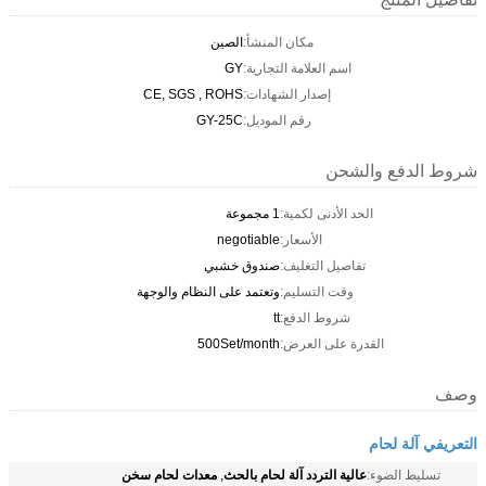
مكان المنشأ:
الصين
اسم العلامة التجارية:
GY
إصدار الشهادات:
CE, SGS , ROHS
رقم الموديل:
GY-25C
شروط الدفع والشحن
الحد الأدنى لكمية:
1 مجموعة
الأسعار:
negotiable
تفاصيل التغليف:
صندوق خشبي
وقت التسليم:
وتعتمد على النظام والوجهة
شروط الدفع:
tt
القدرة على العرض:
500Set/month
وصف
التعريفي آلة لحام
عالية التردد آلة لحام بالحث
معدات لحام سخن
تسليط الضوء:
,