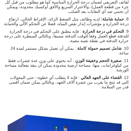
لفائف التعريفي لضمان درجة الحرارة المناسبة كما هو مطلوب من قبل كل
جزء من قطعة العمل)، والاحترار السريع والأفق أوكسيك محدودة، ويمكن
أن تحمي ضد أي النفايات بعد الصلب.
8.
حماية شاملة:
لديه وظائف مثل الضغط الزائد، الإفراط الحالي، ارتفاع
درجة الحرارة و مؤشرات إنذار نقص المياه، فضلا عن التحكم الآلي والحماية.
9.
التحكم في درجة الحرارة
: فإنه ينطبق على التحكم في درجة الحرارة
للتدفئة قطع العمل وفقا للوقت التدفئة مسبقا، وبالتالي السيطرة على درجة
حرارة التدفئة في نقطة تقنية معينة.
10.
شامل تصميم حمولة كاملة
: يمكن أن تعمل بشكل مستمر لمدة 24
ساعة.
11.
صغيرة الحجم وخفيفة الوزن
: أنه يحتوي على وزن عدة عشرات فقط
من كيلوغرامات، منها، مساحة أرضية محدودة يمكن أن ينقذ بفعالية مساحة
الورشة.
12.
القضاء على الجهد العالي
: فإنه لا يتطلب أي خطوة-- حتى المحولات
التي قد تنتج ما يقرب من عشرة آلاف الجهد، وبالتالي يمكن ضمان أقصى
قدر من السلامة.