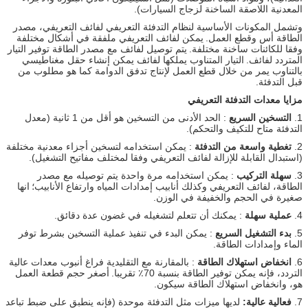
المعدنية اللاصقة الساخنة لزجاج السيارات).
وتشمل المكونات الأساسية لنظام التدفئة التعريفي لفائف التعريفي، مصدر
الطاقة أس وقطع العمل.
يمكن لفائف التعريفي ملفقة في أشكال مختلفة
وفقا للكائنات ساخنة مختلفة.
يتم توصيل لفائف مع مصدر الطاقة توفير التيار
المتردد لفائف.
التيار المتناوب يملكها لفائف يمكن إنشاء حقل مغناطيسي
بالتناوب يمر من خلال قطع العمل لإنتاج تدفق الدوامة كما هو مطلوب من
قبل التدفئة.
مزايا معدات التدفئة التعريفي
1.
التسخين السريع
: الحد الأدنى من التسخين هو أقل من 1 ثانية (معدل
التدفئة متاح للتكيف والتحكم).
2.
تغطية واسعة من التدفئة
: يمكن استخدامه لتسخين أجزاء معدنية مختلفة
(استبدال القابلة للإزالة لفائف التعريفي وفقا لمختلف مفاتيح التشغيل).
3.
سهلة التركيب
: يمكن استخدامه مرة واحدة يتم توصيله مع مصدر
الطاقة، لفائف التعريفي وكذلك أنابيب إمدادات المياه وارتفاع الأنابيب؛
انها
صغيرة في الحجم والخفيفة في الوزن.
4.
عملية سهلة
: يمكنك أن تتعلم لتشغيله في غضون عدة دقائق.
5.
بدء التشغيل السريع
: يمكن البدء في تنفيذ عملية التسخين بشرط توفر
الماء وإمدادات الطاقة.
6.
انخفاض استهلاك الطاقة
: بالمقارنة مع التقليدية فراغ أنبوب معدات عالية
التردد، فإنه يمكن توفير الطاقة بنسبة 70٪ تقريبا.
أصغر حجم قطعة العمل
هو، وانخفاض استهلاك الطاقة سيكون.
7.
فعالية عالية:
لديها ميزات مثل التدفئة موحدة (فإنه ينطبق على ضبط تباعد