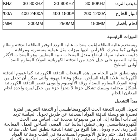
تذبذب التردد
30-80KHZ
30-80KHZ
30-80KHZ
80KHZ
التيار الخارج
200-1200A
400-1800A
400-2400A
3200A
لحام بأقطار
150MM
250MM
300MM
00MM
الميزات الرئيسية
ويستخدم عالية الطاقة إغبت معدات عالية التردد لتوفير الطاقة التدفئة ونظام
هوائي كما محرك الأقراص.
لديها ميزات مثل عملية مستقرة، ومراقبة
دقيقة، عملية سهلة ارتفاع معدل المنتجات تلبية المعايير، وهو المعدات الأكثر
مثالية للتصنيع على جيل جديد من التدفئة الكهربائية الفولاذ المقاوم للصدأ
أواني المطبخ.
وهو ينطبق على اللحام من هذه المنتجات التدفئة الكهربائية كما عموم التدفئة
الكهربائية، غلاية الماء الساخن، مقلاة وعاء القهوة، والتي يمكن أن تجعل من
لوحة الفولاذ المقاوم للصدأ، ورقة الألوميوم وأنبوبي عنصر التدفئة الكهربائية
بأشكال مختلفة وسمك تشكل جزءا لا يتجزأ جزء من خلال لمرة واحدة لحام
المعادن اللحام.
مبدأ التشغيل
تحويل التردد التدفئة الحث الكهرومغناطيسي أو التدفئة التعريفي لفترة
قصيرة هو وسيلة لتدفئة المواد المعدنية عن طريق تحويل السلطة تردد
إمدادات الطاقة إلى أن من مجموعة محددة على أساس مبدأ الحث
الكهرومغناطيسي.
وهي تنطبق أساسا على المعدن الساخن العمل، المعالجة
الحرارية، لحام وذوبان.
هذا النوع من تقنية التدفئة ينطبق أيضا على صناعة
التعبئة (مثل ختم رقائق الألومنيوم المستخدمة في الطب وصناعة المواد
الغذائية)، ومواد أشباه الموصلات (مثل السيليكون أحادي البلورة والأجزاء