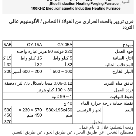
الضوء:
Steel Induction Heating Forging Furnace
,
,
100KHZ Electromagnetic Induction Heating Furnace
فرن تزوير بالحث الحراري من الفولاذ / النحاس / الألومنيوم عالي
التردد
نموذج
GY-05A
GY-15A
-15AB
قوة العمل
220 فولت 50 هرتز عبارة واحدة
انتاج الطاقة
5 كيلو واط
15 كيلو واط
15 كيلو واط
المدخلات الحالية
32 أ
32 أ
32 أ
التيار الخارج
100 ~ 500 أ
200 ~ 600 أمبير
200 ~ 600 أمبير
تدفق مياه التبريد
0.06-0.12 ميجا باسكال 7.5 لتر / دقيقة
تردد العمل
30 ~ 100 كيلو هرتز
ضبط التوقيت
1 ~ 99 ثانية
نقطة حماية درجة حرارة الماء
40 ج
البعد
الجهاز الرئيسي
530x195x450
570 × 230 ×
ملم
450 ملم
450 ملم
محول
370 ملم
وقت التسليم: خلال 3 أيام عمل.
مصطلح الشحن: عن طريق البحر ، عن طريق الجو ، عن طريق التعبير.
وزن
الجهاز الرئيسي
21.5 كجم
27.5 كجم
18 كلغ