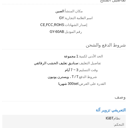
مكان المنشأ:
الصين
اسم العلامة التجارية:
GY
إصدار الشهادات:
CE,FCC,ROHS
رقم الموديل:
GY-60AB
شروط الدفع والشحن
الحد الأدنى لكمية:
1 مجموعة
تفاصيل التغليف:
صناديق تغليف الخشب الرقائقي
وقت التسليم:
3 ~ 7 أيام
شروط الدفع:
T / T ، ويسترن يونيون
القدرة على العرض:
300set شهريا
وصف
التعريفي تزوير آلة
نظام
IGBT
التحكم: