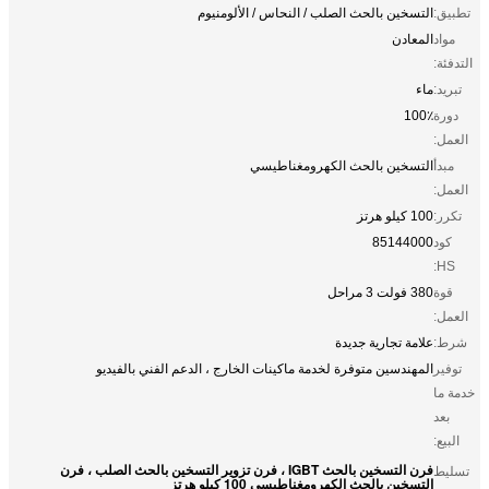
تطبيق:
التسخين بالحث الصلب / النحاس / الألومنيوم
مواد
المعادن
التدفئة:
تبريد:
ماء
دورة
100٪
العمل:
مبدأ
التسخين بالحث الكهرومغناطيسي
العمل:
تكرر:
100 كيلو هرتز
كود
85144000
HS:
قوة
380 فولت 3 مراحل
العمل:
شرط:
علامة تجارية جديدة
توفير
المهندسين متوفرة لخدمة ماكينات الخارج ، الدعم الفني بالفيديو
خدمة ما
بعد
البيع:
فرن التسخين بالحث IGBT ، فرن تزوير التسخين بالحث الصلب ، فرن
تسليط
التسخين بالحث الكهرومغناطيسي 100 كيلو هرتز