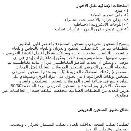
محول
15 كلغ
الملحقات الإضافية تقبل الاختيار
1> مبرد
2> ملف تصميم العملاء
3> ميزان حرارة بالأشعة تحت الحمراء
4> اللوحات الإلكترونية الاحتياطية
5> فرن تزوير ، فرن الصهر ، تركيبات تصلب
يسمح التسخين التعريفي بالتسخين المستهدف لعنصر قابل للتطبيق
للتطبيقات بما في ذلك تصلب السطح والذوبان واللحام بالنحاس واللحام
والتسخين للتناسب.يستجيب الحديد وسبائكه بشكل أفضل للتدفئة التعريفي ،
بسبب طبيعتها المغناطيسية.ومع ذلك ، يمكن إنشاء تيارات إيدي في أي
موصل ، ويمكن أن يحدث التباطؤ المغناطيسي في أي مادة مغناطيسية.تم
استخدام التسخين التعريفي لتسخين الموصلات السائلة (مثل المعادن
المنصهرة) وكذلك الموصلات الغازية.غالبًا ما يستخدم التسخين التعريفي
لتسخين بوتقات الجرافيت (التي تحتوي على مواد أخرى) ويستخدم على
نطاق واسع في صناعة أشباه الموصلات لتسخين السيليكون وأشباه
الموصلات الأخرى.يتم استخدام التسخين التعريفي بتردد المنفعة (50/60
هرتز) للعديد من التطبيقات الصناعية منخفضة التكلفة حيث أن العاكسات غير
مطلوبة.
نطاق تطبيق التسخين التعريفي
تصلب:
تصلب الفتحة الداخلية للعتاد ، تصلب المسمار الجزئي ، وتتصلب
المحمل ، وتتصلب التروس