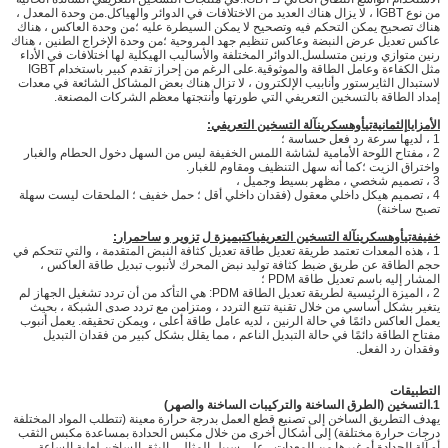
من نوع IGBT ، لا يزال هناك العديد من الاختلافات في الدوائر والهياكل.من وحدة المعدل ،
هناك تصحيح يمكن التحكم فيه وتصحيح لا يمكن السيطرة عليه ؛من وحدة العاكس ، هناك
عاكس تعديل عرض النبضة وعاكس تنظيم جهد المروحية ؛من وحدة الإخراج الطنين ، هناك
رنين متوازي ورنين متسلسل.الدوائر المختلفة والأساليب الهيكلية لها اختلافات في الأداء
مثل الكفاءة وعامل الطاقة والموثوقية.على الرغم من إحراز تقدم كبير باستخدام IGBT
لاستبدال الثايرستور وأنابيب الإلكترون ، لا تزال هناك بعض المشاكل الشائعة في معدات
إمداد الطاقة بالتسخين التعريفي التي طورتها وأنتجتها معظم الشركات المصنعة.
ال
مزايا
إل
ثمانية
تي
أوه
س
كرين
آلة التسخين التعريفي
:
1 ، لديها سرعة رد فعل حساسة ؛
2 ، مفتاح اللوحة الأمامية لشاشة اللمس الخفيفة ليس من السهل دخول الحطام والغبار
واختراق الزيت ؛كما أنه سهل التنظيف ومقاوم للغبار.
3 ، تصميم شخصي ، مظهر بسيط وجميل ،
4 ، تصميم هيكل داخلي معقول (فقدان داخلي أقل ؛ حمل خفيف ؛ الملحقات ليست سهلة
تصبح ساخنة)
خفيفة
تي
أوه
س
كرين
آلة التسخين التعريفي
اكتب
ميزة ل
تزوير و
س
احمرار
:
1 ، هذه المعدات تعتمد طريقة تعديل طاقة تعديل كثافة النبض المتقدمة ، والتي تتحكم في
حجم الطاقة عن طريق ضبط كثافة توليد نبض المحرك لأنبوب تبديل طاقة العاكس ،
المشار إليه باسم تعديل طاقة PDM ؛
2 ، الميزة الرئيسية لطريقة تعديل الطاقة PDM: هي التأكد من أن تردد تشغيل الجهاز لم
يتغير بشكل أساسي من خلال تقنية تتبع التردد ، ومتزامن مع تردد صدى الشبكة ، بحيث
يعمل العاكس دائمًا في حالة الرنين ، لديه عامل طاقة أعلى ، ويمكن تحقيقه. يعمل أنبوب
مفتاح الطاقة دائمًا في حالة التبديل الناعم ، مما يقلل بشكل كبير من فقدان التبديل
وفقدان رد الفعل.
التطبيقات
1.
التسخين (الطرق الساخنة والتركيبات الساخنة والصهر)
يهدف التطريق الساخن إلى تصنيع قطع العمل بدرجة حرارة معينة (تتطلب المواد المختلفة
درجات حرارة مختلفة) إلى أشكال أخرى من خلال مكبس الحدادة بمساعدة مكبس الثقب
أو آلة الحدادة أو غيرها من المعدات ، على سبيل المثال ، البثق الساخن لعلبة الساعة ،