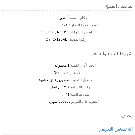
تفاصيل المنتج
مكان المنشأ:
الصين
اسم العلامة التجارية:
GY
إصدار الشهادات:
CE, FCC, ROHS
رقم الموديل:
GYTS-120AB
شروط الدفع والشحن
الحد الأدنى لكمية:
1 مجموعة
الأسعار:
Negotiate
تفاصيل التغليف:
صندوق رقائق خشبية
وقت التسليم:
5-7 أيام عمل
شروط الدفع:
T / T.
القدرة على العرض:
500set شهريا
وصف
آلة تسخين التعريفي