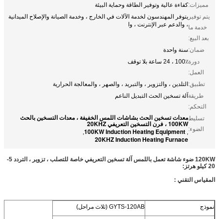
مميزات:
كفاءة عالية وتوفير الطاقة وحماية البيئة
يتم توفير
يتوفر المهندسون لخدمة الآلات في الخارج ، وخدمة الصيانة والإصلاح الميدانية
، والدعم عبر الإنترنت ، وا
خدمة ما
بعد البيع:
ضمان:
سنة واحدة
دورة
100٪ ، 24 ساعة بلا توقف
العمل:
تطبيق:
التلدين ، والتزوير ، والتبريد ، والصهر ، والمعالجة الحرارية
طريقة
آلة تسخين الحث التبديل الناعم
التحكم:
معدات تسخين الحث بشاشات اللمس الخفيفة ، معدات التسخين بالحث
تسليط
100KW ، فرن التسخين التعريفي 20KHZ
الضوء:
100KW Induction Heating Equipment
,
,
20KHZ Induction Heating Furnace
120KW ضوء شاشة تعمل باللمس آلة تسخين التعريفي خاصة للتصلب ، تزوير ، التردد 5-
20 كيلو هرتز:
المقياس التقني :
نموذج
GYTS-120AB (ثلاث مراحل)