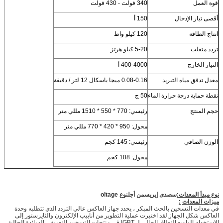
قوة العمل
340 فولت - 430 فولت
أقصى تيار الإدخال
150 أ
انتاج الطاقة
120 كيلو واط
تردد متقلب
5-20 كيلو هرتز
التيار الخارج
400-4000 أ
معدل تدفق مياه التبريد
0.08-0.16 ميجا باسكال 12 لتر / دقيقة
نقطة حماية درجة حرارة الماء
50 ج
حجم المنتج
رئيسي: 770 * 550 * 1510 مللي متر
محول: 950 * 420 * 770 مللي متر
الوزن الصافي
رئيسي: 145 كجم
محول: 108 كجم
نوع مبدأ المعدات:
س
صدى إيريس
من أجل
نوع oltage
ميزات المعدات
:
في معدات التسخين بالحث المبكر ، يحدد جهاز العاكس عالي التردد الذي تتطلبه وحدة
العاكس شكل الجهاز.لقد اختبرت عملية التطوير من أنابيب الإلكترون والثايرستور إلى
الاستخدام الواسع النطاق الحالي لـ IGBT.في منتجات التسخين التعريفي السائدة الحالية