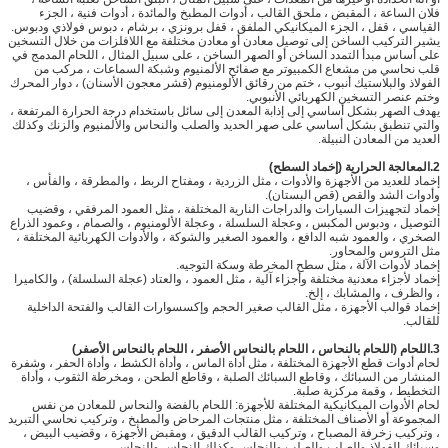
فلان الساعة ، المقبض ، ملحق القالب ، أدوات المطبخ والمائدة ، أدوات فنية ، الجزء
القياسي ، قفل ، الجزء الميكانيكي الملفق ، قفل برونزي ، برشام ، دبوس فولاذي ودبوس.
يشير التركيب الساخن إلى توصيل معادن أو معادن مختلفة مع اللافلزات من خلال التسخين
على أساس مبدأ التمدد الساخن أو الصهر الساخن ، على سبيل المثال ، اللحام المدمج في
قلب نحاسي من مشعاع الكمبيوتر مع صفائح الألمنيوم وشبكة السماعات ، مركب من
الفولاذ والبلاستيك أنبوب ، ختم من رقائق الألومنيوم (قشر معجون الأسنان) ، دوار المحرك
وختم عنصر التسخين الكهربائي الأنبوبي.
يهدف الصهر بشكل أساسي إلى إذابة المعدن إلى سائل باستخدام درجة الحرارة المرتفعة ،
والتي تنطبق بشكل أساسي على صهر الحديد والصلب والنحاس والألمنيوم والزنك وكذلك
العديد من المعادن النبيلة.
2.
المعالجة الحرارية (إخماد السطح)
إخماد للعديد من الأجهزة والأدوات ، مثل الزردية ، ومفتاح الربط ، والمطرقة ، والفأس ،
وأدوات الشد والقص (قص البستان).
إخماد لتجهيزات السيارات والدراجات النارية المختلفة ، مثل العمود المرفقي ، وقضيب
التوصيل ، ودبوس المكبس ، وعجلة السلسلة ، وعجلة الألومنيوم ، والصمام ، وعمود الذراع
الصخري ، والعمود شبه الدافع ، والعمود الصغير والشوكة ، والأدوات الكهربائية المختلفة ،
مثل التروس والمحاور.
إخماد لأدوات الآلة ، مثل سطح المخرطة وسكة التوجيه.
إخماد لأجزاء معدنية مختلفة وأجزاء آلية ، مثل العمود ، والعتاد (عجلة السلسلة) ، والكاميرا
، والظرف ، والمشابك ، إلخ.
إخماد قوالب الأجهزة ، مثل القالب صغير الحجم وإكسسوارات القالب والفتحة الداخلية
للقالب.
3.
اللحام (اللحام بالنحاس ، اللحام بالنحاس الأصفر ، اللحام بالنحاس الأصفر)
لحام أدوات قطع الأجهزة المختلفة ، مثل أداة الماس ، وأداة الكشط ، وأداة الحفر ، وشفرة
المنشار من السبائك ، وقاطع السبائك الصلبة ، وقاطع الطحن ، ومخرطة الثقوب ، وأداة
التخطيط ، وقمة مركزية صلبة.
لحام الأدوات الميكانيكية المختلفة للأجهزة: اللحام بالفضة والنحاس للمعادن من نفس
المجموعة أو الأصناف المختلفة ، مثل منتجات المرحاض والمطبخ ، وتركيب نحاسي التبريد
، وتركيب زخرفة المصباح ، وتركيب القالب الدقيق ، ومقبض الأجهزة ، وقضيب البيض ،
وسبائك الفولاذ والصلب والصلب والنحاس وكذلك النحاس والنحاس.