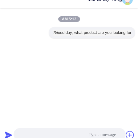
اتصل بنا
30-80 كيلو هرتز معدات التسخين بالحث عالي التردد DSP
250KW أرقام كاملة
5:12 AM
اتصل بنا
Good day, what product are you looking for?
2 / 4
غير اللغة
Arabic
منزل
|
معلومات عنا
|
اتصل بنا
|
خريطة الموقع
|
Privacy Policy
منظر مكتبيّ
Copyright © 2014 - 2025 Guang Yuan Technology (HK) Electronics Co.,
Limited.
All rights reserved.
دردشة
طلب اقتباس